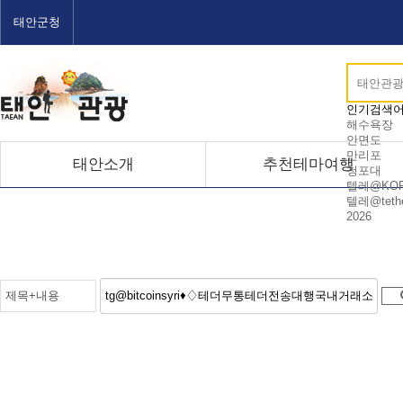
태안군청
인기검색
해수욕장
안면도
만리포
태안소개
추천테마여행
청포대
텔레@KOR
텔레@tethe
2026