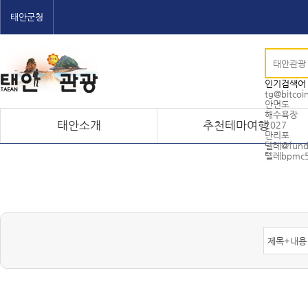
태안군청
인기검색어
tg@bitcoin
안면도
해수욕장
태안소개
추천테마여행
2027
만리포
텔레@fund
텔레bpmc