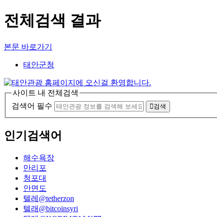
전체검색 결과
본문 바로가기
태안군청
사이트 내 전체검색
검색어 필수
검색
인기검색어
해수욕장
만리포
청포대
안면도
텔레@tetherzon
텔래@bitcoinsyri