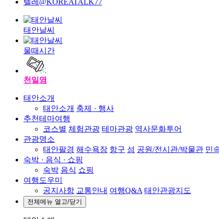
텔레@KOREATALK77
태안날씨
물때시간
천일염
태안소개
태안소개
축제 · 행사
추천테마여행
코스별
체험관광
테마관광
역사문화투어
관광명소
태안팔경
해수욕장
항구
섬
공원/전시관/박물관
민속
숙박 · 음식 · 쇼핑
숙박
음식
쇼핑
여행도우미
공지사항
교통안내
여행Q&A
태안관광지도
전체메뉴 열고/닫기