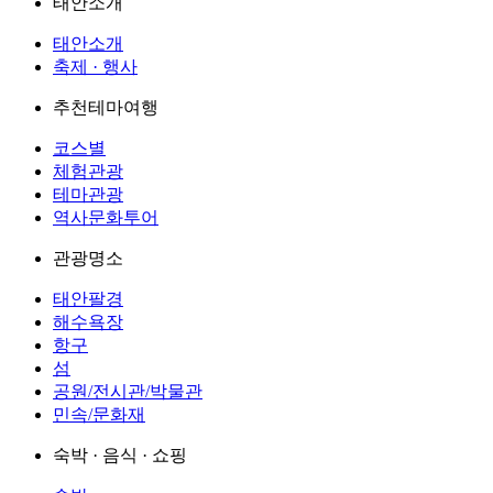
태안소개
태안소개
축제 · 행사
추천테마여행
코스별
체험관광
테마관광
역사문화투어
관광명소
태안팔경
해수욕장
항구
섬
공원/전시관/박물관
민속/문화재
숙박 · 음식 · 쇼핑