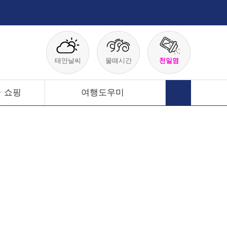
태안날씨
물때시간
천일염
· 쇼핑
여행도우미