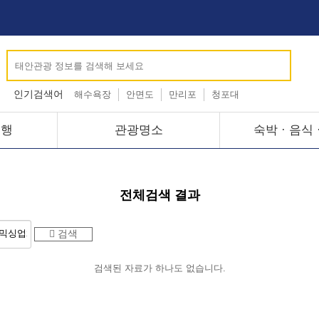
인기검색어
해수욕장
안면도
만리포
청포대
텔레@KOREATALK77
2027
텔레@tetherzon
여행
관광명소
숙박 · 음식 
전체검색 결과
검색
검색된 자료가 하나도 없습니다.