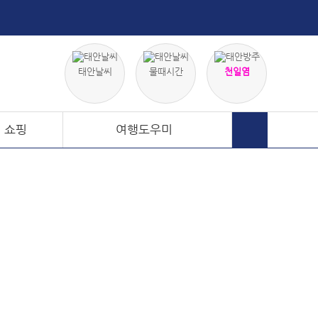
태안날씨
물때시간
천일염
· 쇼핑
여행도우미