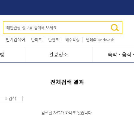
인기검색어
만리포
안면도
해수욕장
텔레@fundwash
2026
2027
청포대
행
관광명소
숙박 · 음식 
전체검색 결과
검색
검색된 자료가 하나도 없습니다.