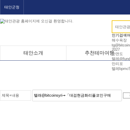
태안군청
인기검색
해수욕장
tg@bitcoin
2027
태안소개
추천테마여행
안면도
텔레@fund
만리포
텔레bpmc5